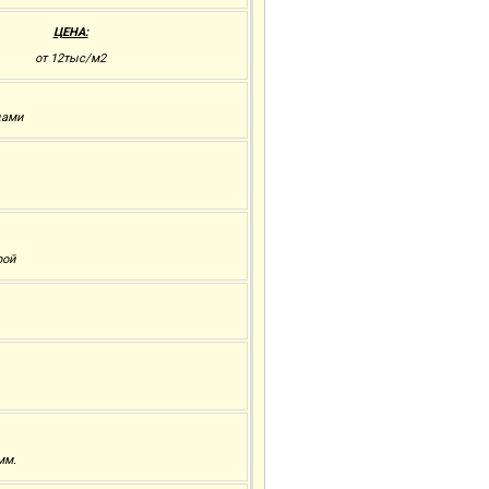
ЦЕНА:
от 12тыс/м2
цами
рой
мм.