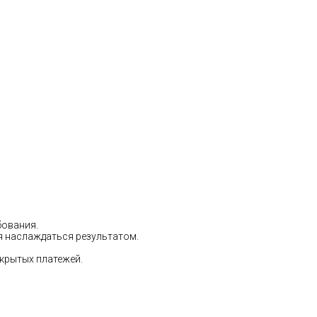
бования.
ся наслаждаться результатом.
скрытых платежей.