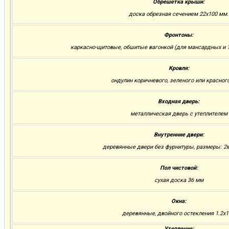
Обрешетка крыши:
доска обрезная сечением 22х100 мм.
Фронтоны:
каркасно-щитовые, обшитые вагонкой (для мансардных и 1
Кровля:
ондулин коричневого, зеленого или красног
Входная дверь:
металлическая дверь с утеплителем
Внутренние двери:
деревянные двери без фурнитуры, размеры: 2м.
Пол чистовой:
сухая доска 36 мм
Окна:
деревянные, двойного остекления 1.2х1
Утепление: