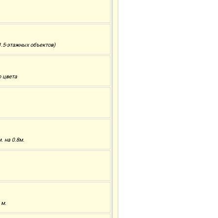
.5-этажных объектов)
о цвета
 на 0.8м.
 м.