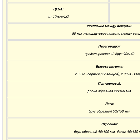
ЦЕНА:
от 10тыс/м2
Утепление между венцами:
80 мм. льноджутовое полотно между вен
Перегородки:
профилированный брус 90х140
Высота потолка:
2.35 м - первый (17 венцов), 2.30 м - вто
Пол черновой:
доска обрезная 22х100 мм.
Лаги:
брус обрезной 50х150 мм.
Стропила:
брус обрезной 40х100 мм. балки 40х150 