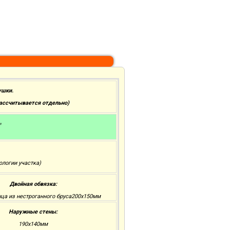
ушки.
рассчитывается отдельно)
"
ологии участка)
Двойная обвязка:
нца из нестроганного бруса200x150мм
Наружные стены:
190х140мм