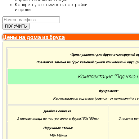
Конкретную стоимость постройки
и сроки
Цены на дома из бруса
*Цены указаны для бруса атмосферной с
Возможна замена на брус каменой сушки или клееный брус (
Комплектация "Под ключ
Фундамент:
Расчитывается отдельно (зависит от пожеланий и ге
Двойная обвязка:
2 нижних венца из нестроганного бруса150х150мм
2 нижних ве
Наружные стены:
140х140мм