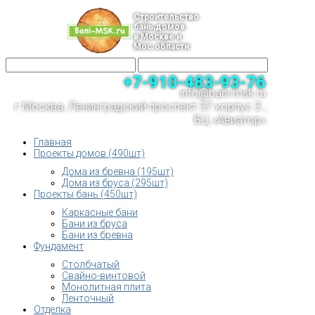
Строительство
бань,домов
в Москве и
Мос.области
+7-910-483-93-76
info@bani-msk.ru
г.Москва, Ленинградский проспект 37 корпус 3 ,
БЦ «Авиатор»
Главная
Проекты домов (490шт)
Дома из бревна (195шт)
Дома из бруса (295шт)
Проекты бань (450шт)
Каркасные бани
Бани из бруса
Бани из бревна
Фундамент
Столбчатый
Свайно-винтовой
Монолитная плита
Ленточный
Отделка