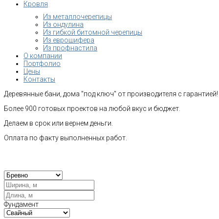
Кровля
Из металлочерепицы
Из ондулина
Из гибкой битомной черепицы
Из еврошифера
Из профнастила
О компании
Портфолио
Цены
Контакты
Деревянные бани, дома "под ключ" от производителя с гарантией!
Более 900 готовых проектов на любой вкус и бюджет.
Делаем в срок или вернем деньги.
Оплата по факту выполненных работ.
Рас
Фундамент