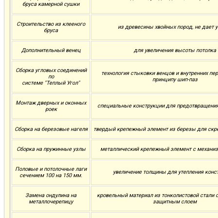
бруса камерной сушки
Строительство из клееного
из древесины хвойных пород, не дает 
бруса
Дополнительный венец
для увеличения высоты потолка
Сборка угловых соединений
технология стыковки венцов и внутренних пе
по
принципу шип-паз
системе "Теплый Угол"
Монтаж дверных и оконных
специальные конструкции для предотвращени
роек
Сборка на березовые нагеля
твердый крепежный элемент из березы для скр
Сборка на пружинные узлы
металлический крепежный элемент с механи
Половые и потолочные лаги
увеличение толщины для утепления конс
сечением 100 на 150 мм.
Замена ондулина на
кровельный материал из тонколистовой стали
металлочерепицу
защитным слоем