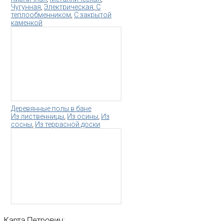
Чугунная
,
Электрическая
,
С
теплообменником
,
С закрытой
каменкой
Деревянные полы в бане
Из лиственницы
,
Из осины
,
Из
сосны
,
Из террасной доски
Карта
Петрович: