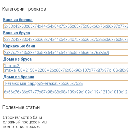
Категории
проектов
Бани из бревна
3x3
3x4
3x5
3x6
3x7
4x4
4x5
4x6
4x7
5x5
5x6
5x7
5x8
6x6
6x7
6x8
6x9
7x7
7x
Бани из бруса
2x3
2x4
3x3
3x4
3x5
3x6
3x7
4x4
4x5
4x6
4x7
5x5
5x6
5x7
5x8
6x6
6x7
6x8
6x
Каркасные бани
2x3
7x7
2x4
3x3
3x4
3x5
3x6
4x4
4x5
4x6
5x5
5x6
6x6
6x7
6x8
6x9
Дома из бруса
1-этаж
2-
этажа
100м2
150м2
200м2
6x6
6x7
6x8
6x9
6x10
7x7
7x8
7x9
7x10
8x8
8x
Дома из бревна
1-этаж
с мансардой
2-этажа
5x5
5x6
5x7
5x8
6x6
6x7
6x8
6x9
7x7
7x8
7x9
8x8
8x9
8x10
9x9
9x10
9x11
9x12
10x10
10x12
Полезные
статьи
Строительство бани
сложный процесс и мы
подготовили раздел