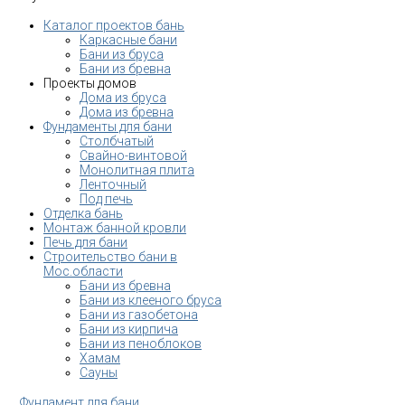
Каталог проектов бань
Каркасные бани
Бани из бруса
Бани из бревна
Проекты домов
Дома из бруса
Дома из бревна
Фундаменты для бани
Столбчатый
Свайно-винтовой
Монолитная плита
Ленточный
Под печь
Отделка бань
Монтаж банной кровли
Печь для бани
Строительство бани в
Мос.области
Бани из бревна
Бани из клееного бруса
Бани из газобетона
Бани из кирпича
Бани из пеноблоков
Хамам
Сауны
Фундамент для бани