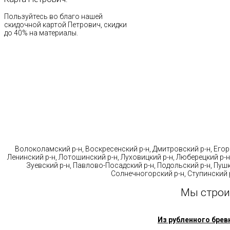
Пользуйтесь во благо нашей
скидочной картой Петрович, скидки
до 40% на материалы.
Стр
Волоколамский р-н, Воскресенский р-н, Дмитровский р-н, Егорь
Ленинский р-н, Лотошинский р-н, Луховицкий р-н, Люберецкий р-н
Зуевский р-н, Павлово-Посадский р-н, Подольский р-н, Пушк
Солнечногорский р-н, Ступинский р
Мы строи
Из рубленного брев