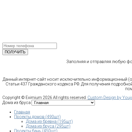
г. Москва
Ленинградский проспект 37 корпус 3 , БЦ «Авиатор»
Email: info@bani-msk.ru
ПОЛУЧИТЕ БЕСПЛАТНУЮ КОНС
СПЕЦИАЛИСТА
Заполняя и отправляя любую фор
Данный интернет-сайт носит исключительно информационный (оз
Статьи 437 Гражданского кодекса РФ. Для получения подробной
пом
Copyright ©
Eximium
2026 All rights reserved.
Custom Design by You
Дома из бруса
Главная
Проекты домов (490шт)
Дома из бревна (195шт)
Дома из бруса (295шт)
Проекты бань (450шт)