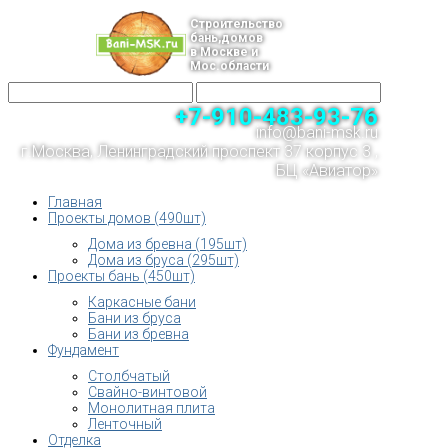
Строительство
бань,домов
в Москве и
Мос.области
+7-910-483-93-76
info@bani-msk.ru
г.Москва, Ленинградский проспект 37 корпус 3 ,
БЦ «Авиатор»
Главная
Проекты домов (490шт)
Дома из бревна (195шт)
Дома из бруса (295шт)
Проекты бань (450шт)
Каркасные бани
Бани из бруса
Бани из бревна
Фундамент
Столбчатый
Свайно-винтовой
Монолитная плита
Ленточный
Отделка