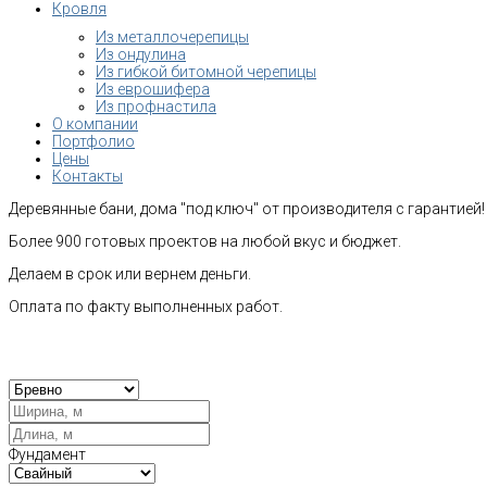
Кровля
Из металлочерепицы
Из ондулина
Из гибкой битомной черепицы
Из еврошифера
Из профнастила
О компании
Портфолио
Цены
Контакты
Деревянные бани, дома "под ключ" от производителя с гарантией!
Более 900 готовых проектов на любой вкус и бюджет.
Делаем в срок или вернем деньги.
Оплата по факту выполненных работ.
Рас
Фундамент