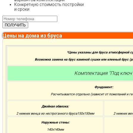
Конкретную стоимость постройки
и сроки
Цены на дома из бруса
*Цены указаны для бруса атмосферной с
Возможна замена на брус каменой сушки или клееный брус (
Комплектация "Под ключ
Фундамент:
Расчитывается отдельно (зависит от пожеланий и ге
Двойная обвязка:
2 нижних венца из нестроганного бруса150х150мм
2 нижних ве
Наружные стены:
140х140мм