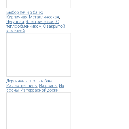
Выбор печи в баню
Кирпичная
,
Металлическая
,
Чугунная
,
Электрическая
,
С
теплообменником
,
С закрытой
каменкой
Деревянные полы в бане
Из лиственницы
,
Из осины
,
Из
сосны
,
Из террасной доски