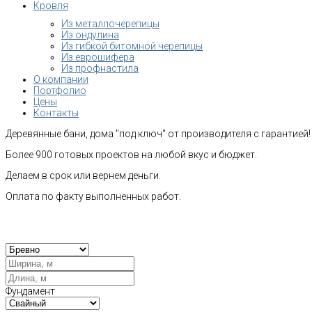
Кровля
Из металлочерепицы
Из ондулина
Из гибкой битомной черепицы
Из еврошифера
Из профнастила
О компании
Портфолио
Цены
Контакты
Деревянные бани, дома "под ключ" от производителя с гарантией!
Более 900 готовых проектов на любой вкус и бюджет.
Делаем в срок или вернем деньги.
Оплата по факту выполненных работ.
Рас
Фундамент