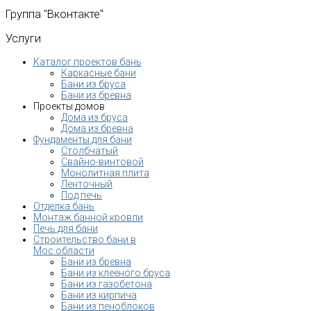
Группа
"Вконтакте"
Услуги
Каталог проектов бань
Каркасные бани
Бани из бруса
Бани из бревна
Проекты домов
Дома из бруса
Дома из бревна
Фундаменты для бани
Столбчатый
Свайно-винтовой
Монолитная плита
Ленточный
Под печь
Отделка бань
Монтаж банной кровли
Печь для бани
Строительство бани в
Мос.области
Бани из бревна
Бани из клееного бруса
Бани из газобетона
Бани из кирпича
Бани из пеноблоков