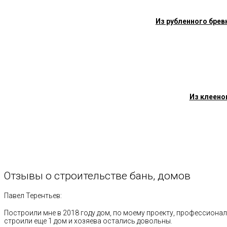
Из рубленного брев
Из клеено
Отзывы
о
строительстве
бань,
домов
Павел Терентьев:
Построили мне в 2018 году дом, по моему проекту, профессионал
строили еще 1 дом и хозяева остались довольны.