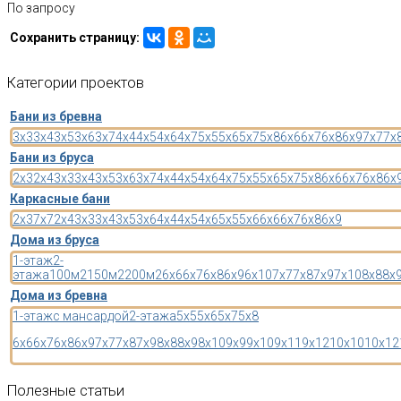
По запросу
Сохранить страницу:
Категории
проектов
Бани из бревна
3x3
3x4
3x5
3x6
3x7
4x4
4x5
4x6
4x7
5x5
5x6
5x7
5x8
6x6
6x7
6x8
6x9
7x7
7x
Бани из бруса
2x3
2x4
3x3
3x4
3x5
3x6
3x7
4x4
4x5
4x6
4x7
5x5
5x6
5x7
5x8
6x6
6x7
6x8
6x
Каркасные бани
2x3
7x7
2x4
3x3
3x4
3x5
3x6
4x4
4x5
4x6
5x5
5x6
6x6
6x7
6x8
6x9
Дома из бруса
1-этаж
2-
этажа
100м2
150м2
200м2
6x6
6x7
6x8
6x9
6x10
7x7
7x8
7x9
7x10
8x8
8x
Дома из бревна
1-этаж
с мансардой
2-этажа
5x5
5x6
5x7
5x8
6x6
6x7
6x8
6x9
7x7
7x8
7x9
8x8
8x9
8x10
9x9
9x10
9x11
9x12
10x10
10x12
Полезные
статьи