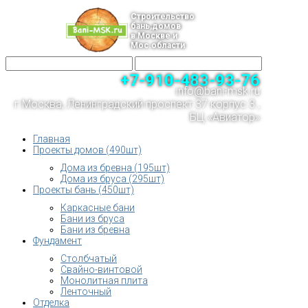
Строительство
бань,домов
в Москве и
Мос.области
+7-910-483-93-76
info@bani-msk.ru
г.Москва, Ленинградский проспект 37 корпус 3 ,
БЦ «Авиатор»
Главная
Проекты домов (490шт)
Дома из бревна (195шт)
Дома из бруса (295шт)
Проекты бань (450шт)
Каркасные бани
Бани из бруса
Бани из бревна
Фундамент
Столбчатый
Свайно-винтовой
Монолитная плита
Ленточный
Отделка