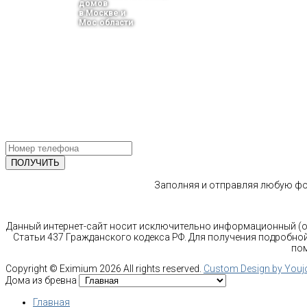
домов
в Москве и
Мос.области
тел.: +7-910-483-93-76
г. Москва
Ленинградский проспект 37 корпус 3 , БЦ «Авиатор»
Email: info@bani-msk.ru
ПОЛУЧИТЕ БЕСПЛАТНУЮ КОНС
СПЕЦИАЛИСТА
Заполняя и отправляя любую фор
Данный интернет-сайт носит исключительно информационный (оз
Статьи 437 Гражданского кодекса РФ. Для получения подробной
пом
Copyright ©
Eximium
2026 All rights reserved.
Custom Design by You
Дома из бревна
Главная