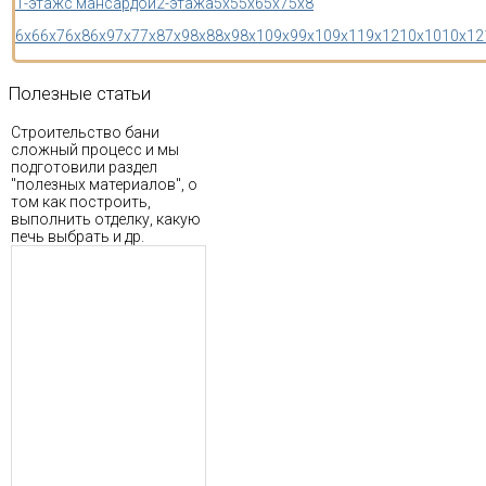
1-этаж
с мансардой
2-этажа
5x5
5x6
5x7
5x8
6x6
6x7
6x8
6x9
7x7
7x8
7x9
8x8
8x9
8x10
9x9
9x10
9x11
9x12
10x10
10x12
Полезные
статьи
Строительство бани
сложный процесс и мы
подготовили раздел
"полезных материалов", о
том как построить,
выполнить отделку, какую
печь выбрать и др.