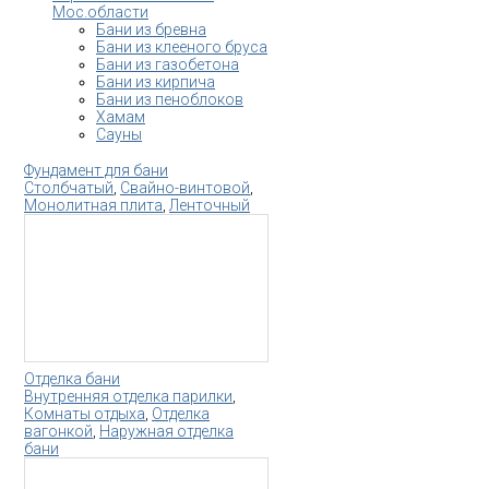
Мос.области
Бани из бревна
Бани из клееного бруса
Бани из газобетона
Бани из кирпича
Бани из пеноблоков
Хамам
Сауны
Фундамент для бани
Столбчатый
,
Свайно-винтовой
,
Монолитная плита
,
Ленточный
Отделка бани
Внутренняя отделка парилки
,
Комнаты отдыха
,
Отделка
вагонкой
,
Наружная отделка
бани