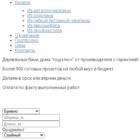
Кровля
Из металлочерепицы
Из ондулина
Из гибкой битомной черепицы
Из еврошифера
Из профнастила
О компании
Портфолио
Цены
Контакты
Деревянные бани, дома "под ключ" от производителя с гарантией!
Более 900 готовых проектов на любой вкус и бюджет.
Делаем в срок или вернем деньги.
Оплата по факту выполненных работ.
Рас
Фундамент