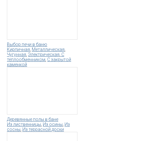
Выбор печи в баню
Кирпичная
,
Металлическая
,
Чугунная
,
Электрическая
,
С
теплообменником
,
С закрытой
каменкой
Деревянные полы в бане
Из лиственницы
,
Из осины
,
Из
сосны
,
Из террасной доски