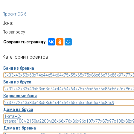
Проект ОБ-6
Цена:
По запросу
Сохранить страницу:
Категории
проектов
Бани из бревна
3x3
3x4
3x5
3x6
3x7
4x4
4x5
4x6
4x7
5x5
5x6
5x7
5x8
6x6
6x7
6x8
6x9
7x7
7x
Бани из бруса
2x3
2x4
3x3
3x4
3x5
3x6
3x7
4x4
4x5
4x6
4x7
5x5
5x6
5x7
5x8
6x6
6x7
6x8
6x
Каркасные бани
2x3
7x7
2x4
3x3
3x4
3x5
3x6
4x4
4x5
4x6
5x5
5x6
6x6
6x7
6x8
6x9
Дома из бруса
1-этаж
2-
этажа
100м2
150м2
200м2
6x6
6x7
6x8
6x9
6x10
7x7
7x8
7x9
7x10
8x8
8x
Дома из бревна