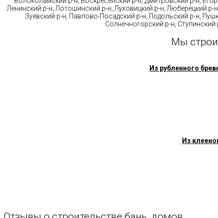
Волоколамский р-н, Воскресенский р-н, Дмитровский р-н, Егорь
Ленинский р-н, Лотошинский р-н, Луховицкий р-н, Люберецкий р-н
Зуевский р-н, Павлово-Посадский р-н, Подольский р-н, Пушк
Солнечногорский р-н, Ступинский р
Мы строи
Из рубленного брев
Из клеено
Отзывы
о
строительстве
бань,
домов