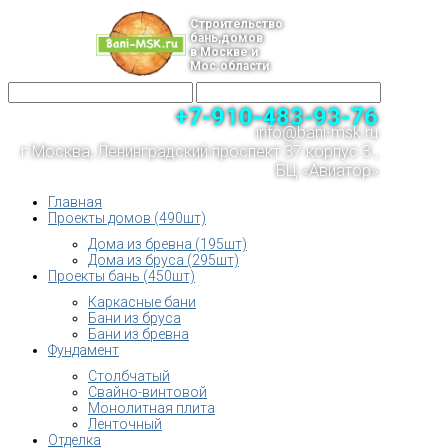
Строительство
бань,домов
в Москве и
Мос.области
+7-910-483-93-76
info@bani-msk.ru
г.Москва, Ленинградский проспект 37 корпус 3 ,
БЦ «Авиатор»
Главная
Проекты домов (490шт)
Дома из бревна (195шт)
Дома из бруса (295шт)
Проекты бань (450шт)
Каркасные бани
Бани из бруса
Бани из бревна
Фундамент
Столбчатый
Свайно-винтовой
Монолитная плита
Ленточный
Отделка