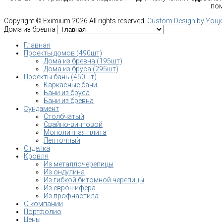
пом
Copyright ©
Eximium
2026 All rights reserved.
Custom Design by You
Дома из бревна
Главная
Проекты домов (490шт)
Дома из бревна (195шт)
Дома из бруса (295шт)
Проекты бань (450шт)
Каркасные бани
Бани из бруса
Бани из бревна
Фундамент
Столбчатый
Свайно-винтовой
Монолитная плита
Ленточный
Отделка
Кровля
Из металлочерепицы
Из ондулина
Из гибкой битомной черепицы
Из еврошифера
Из профнастила
О компании
Портфолио
Цены