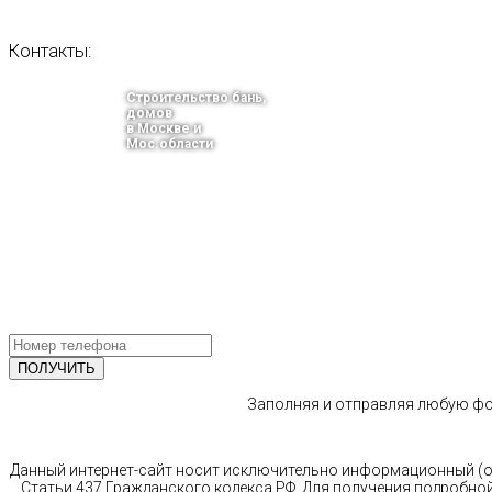
Контакты:
Строительство бань,
домов
в Москве и
Мос.области
тел.: +7-910-483-93-76
г. Москва
Ленинградский проспект 37 корпус 3 , БЦ «Авиатор»
Email: info@bani-msk.ru
ПОЛУЧИТЕ БЕСПЛАТНУЮ КОНС
СПЕЦИАЛИСТА
Заполняя и отправляя любую фор
Данный интернет-сайт носит исключительно информационный (оз
Статьи 437 Гражданского кодекса РФ. Для получения подробной