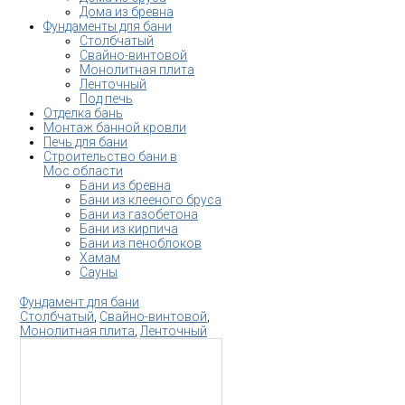
Дома из бревна
Фундаменты для бани
Столбчатый
Свайно-винтовой
Монолитная плита
Ленточный
Под печь
Отделка бань
Монтаж банной кровли
Печь для бани
Строительство бани в
Мос.области
Бани из бревна
Бани из клееного бруса
Бани из газобетона
Бани из кирпича
Бани из пеноблоков
Хамам
Сауны
Фундамент для бани
Столбчатый
,
Свайно-винтовой
,
Монолитная плита
,
Ленточный