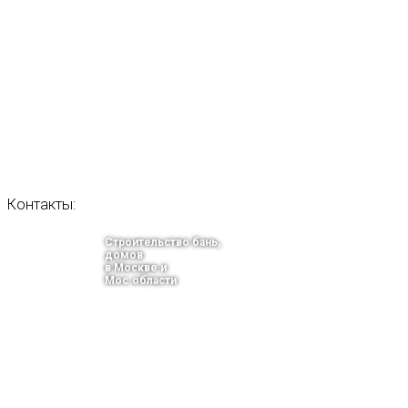
Контакты:
Строительство бань,
домов
в Москве и
Мос.области
тел.: +7-910-483-93-76
г. Москва
Ленинградский проспект 37 корпус 3 , БЦ «Авиатор»
Email: info@bani-msk.ru
ПОЛУЧИТЕ БЕСПЛАТНУЮ КОНС