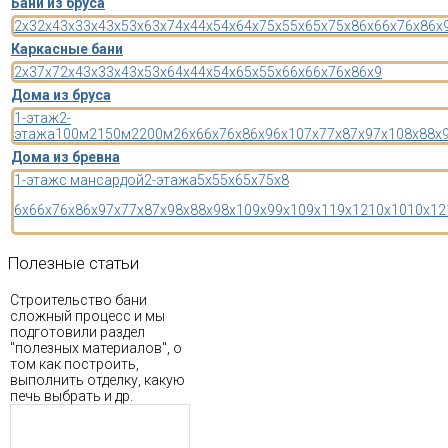
Бани из бруса
2x3
2x4
3x3
3x4
3x5
3x6
3x7
4x4
4x5
4x6
4x7
5x5
5x6
5x7
5x8
6x6
6x7
6x8
6x
Каркасные бани
2x3
7x7
2x4
3x3
3x4
3x5
3x6
4x4
4x5
4x6
5x5
5x6
6x6
6x7
6x8
6x9
Дома из бруса
1-этаж
2-
этажа
100м2
150м2
200м2
6x6
6x7
6x8
6x9
6x10
7x7
7x8
7x9
7x10
8x8
8x
Дома из бревна
1-этаж
с мансардой
2-этажа
5x5
5x6
5x7
5x8
6x6
6x7
6x8
6x9
7x7
7x8
7x9
8x8
8x9
8x10
9x9
9x10
9x11
9x12
10x10
10x12
Полезные
статьи
Строительство бани
сложный процесс и мы
подготовили раздел
"полезных материалов", о
том как построить,
выполнить отделку, какую
печь выбрать и др.