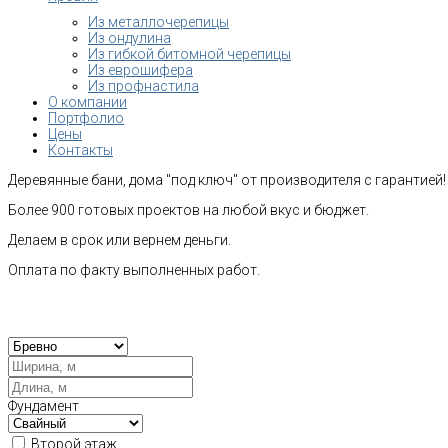
Из металлочерепицы
Из ондулина
Из гибкой битомной черепицы
Из еврошифера
Из профнастила
О компании
Портфолио
Цены
Контакты
Деревянные бани, дома "под ключ" от производителя с гарантией!
Более 900 готовых проектов на любой вкус и бюджет.
Делаем в срок или вернем деньги.
Оплата по факту выполненных работ.
Рас
Фундамент
Второй этаж