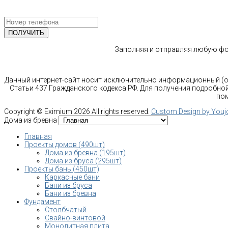
СПЕЦИАЛИСТА
Заполняя и отправляя любую фор
Данный интернет-сайт носит исключительно информационный (оз
Статьи 437 Гражданского кодекса РФ. Для получения подробной
пом
Copyright ©
Eximium
2026 All rights reserved.
Custom Design by You
Дома из бревна
Главная
Проекты домов (490шт)
Дома из бревна (195шт)
Дома из бруса (295шт)
Проекты бань (450шт)
Каркасные бани
Бани из бруса
Бани из бревна
Фундамент
Столбчатый
Свайно-винтовой
Монолитная плита