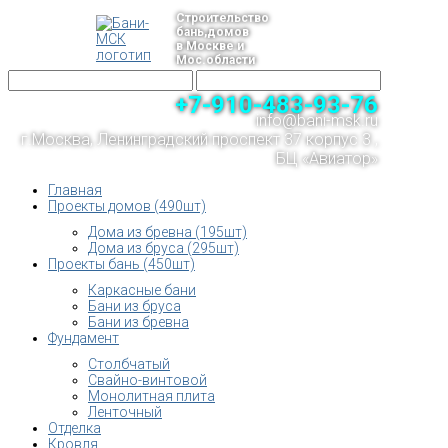
Строительство
бань,домов
в Москве и
Мос.области
+7-910-483-93-76
info@bani-msk.ru
г.Москва, Ленинградский проспект 37 корпус 3 ,
БЦ «Авиатор»
Главная
Проекты домов (490шт)
Дома из бревна (195шт)
Дома из бруса (295шт)
Проекты бань (450шт)
Каркасные бани
Бани из бруса
Бани из бревна
Фундамент
Столбчатый
Свайно-винтовой
Монолитная плита
Ленточный
Отделка
Кровля