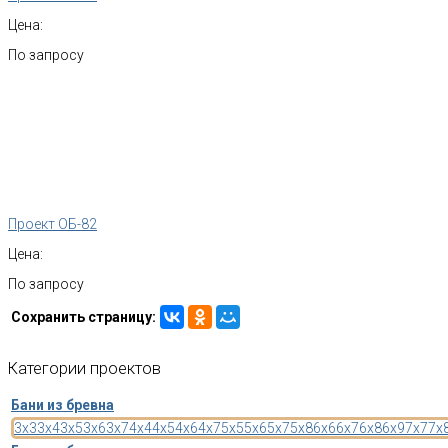
Цена:
По запросу
Проект ОБ-82
Цена:
По запросу
Сохранить страницу:
Категории
проектов
Бани из бревна
3x3
3x4
3x5
3x6
3x7
4x4
4x5
4x6
4x7
5x5
5x6
5x7
5x8
6x6
6x7
6x8
6x9
7x7
7x