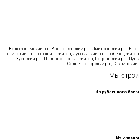
Стр
Волоколамский р-н, Воскресенский р-н, Дмитровский р-н, Егорь
Ленинский р-н, Лотошинский р-н, Луховицкий р-н, Люберецкий р-н
Зуевский р-н, Павлово-Посадский р-н, Подольский р-н, Пушк
Солнечногорский р-н, Ступинский р
Мы строи
Из рубленного брев
Из клеено