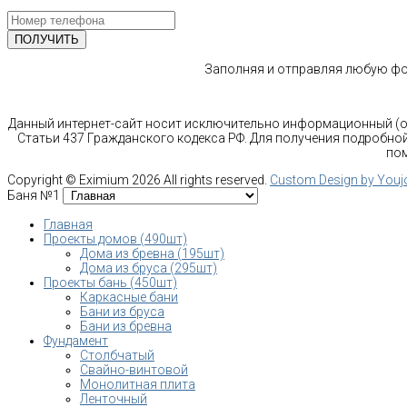
Заполняя и отправляя любую фор
Данный интернет-сайт носит исключительно информационный (оз
Статьи 437 Гражданского кодекса РФ. Для получения подробной
пом
Copyright ©
Eximium
2026 All rights reserved.
Custom Design by You
Баня №1
Главная
Проекты домов (490шт)
Дома из бревна (195шт)
Дома из бруса (295шт)
Проекты бань (450шт)
Каркасные бани
Бани из бруса
Бани из бревна
Фундамент
Столбчатый
Свайно-винтовой
Монолитная плита
Ленточный