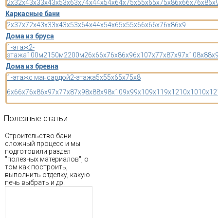
2x3
2x4
3x3
3x4
3x5
3x6
3x7
4x4
4x5
4x6
4x7
5x5
5x6
5x7
5x8
6x6
6x7
6x8
6x
Каркасные бани
2x3
7x7
2x4
3x3
3x4
3x5
3x6
4x4
4x5
4x6
5x5
5x6
6x6
6x7
6x8
6x9
Дома из бруса
1-этаж
2-
этажа
100м2
150м2
200м2
6x6
6x7
6x8
6x9
6x10
7x7
7x8
7x9
7x10
8x8
8x
Дома из бревна
1-этаж
с мансардой
2-этажа
5x5
5x6
5x7
5x8
6x6
6x7
6x8
6x9
7x7
7x8
7x9
8x8
8x9
8x10
9x9
9x10
9x11
9x12
10x10
10x12
Полезные
статьи
Строительство бани
сложный процесс и мы
подготовили раздел
"полезных материалов", о
том как построить,
выполнить отделку, какую
печь выбрать и др.