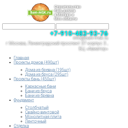
Строительство
бань,домов
в Москве и
Мос.области
+7-910-483-93-76
info@bani-msk.ru
г.Москва, Ленинградский проспект 37 корпус 3 ,
БЦ «Авиатор»
Главная
Проекты домов (490шт)
Дома из бревна (195шт)
Дома из бруса (295шт)
Проекты бань (450шт)
Каркасные бани
Бани из бруса
Бани из бревна
Фундамент
Столбчатый
Свайно-винтовой
Монолитная плита
Ленточный
Отделка