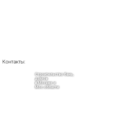
Контакты:
Строительство бань,
домов
в Москве и
Мос.области
тел.: +7-910-483-93-76
г. Москва
Ленинградский проспект 37 корпус 3 , БЦ «Авиатор»
Email: info@bani-msk.ru
ПОЛУЧИТЕ БЕСПЛАТНУЮ КОНС
СПЕЦИАЛИСТА