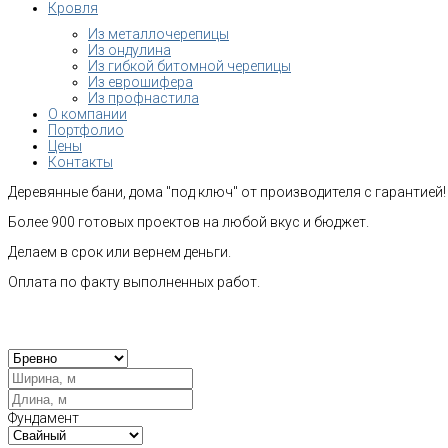
Кровля
Из металлочерепицы
Из ондулина
Из гибкой битомной черепицы
Из еврошифера
Из профнастила
О компании
Портфолио
Цены
Контакты
Деревянные бани, дома "под ключ" от производителя с гарантией!
Более 900 готовых проектов на любой вкус и бюджет.
Делаем в срок или вернем деньги.
Оплата по факту выполненных работ.
Рас
Фундамент