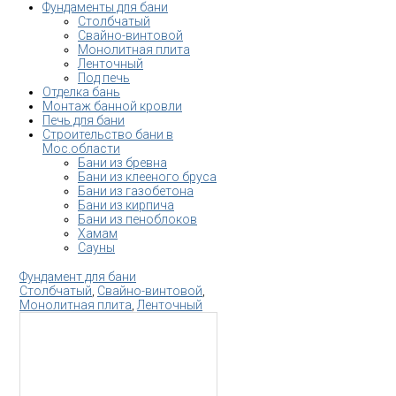
Фундаменты для бани
Столбчатый
Свайно-винтовой
Монолитная плита
Ленточный
Под печь
Отделка бань
Монтаж банной кровли
Печь для бани
Строительство бани в
Мос.области
Бани из бревна
Бани из клееного бруса
Бани из газобетона
Бани из кирпича
Бани из пеноблоков
Хамам
Сауны
Фундамент для бани
Столбчатый
,
Свайно-винтовой
,
Монолитная плита
,
Ленточный