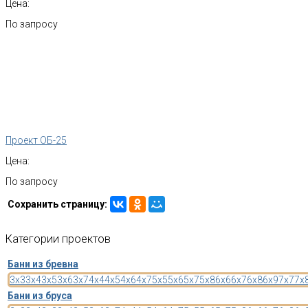
Цена:
По запросу
Проект ОБ-25
Цена:
По запросу
Сохранить страницу:
Категории
проектов
Бани из бревна
3x3
3x4
3x5
3x6
3x7
4x4
4x5
4x6
4x7
5x5
5x6
5x7
5x8
6x6
6x7
6x8
6x9
7x7
7x
Бани из бруса